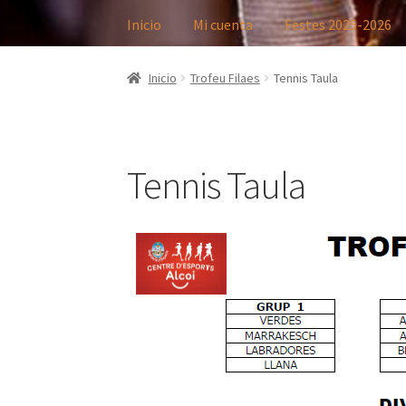
navegación
Inicio
Mi cuenta
Festes 2025-2026
Inicio
Trofeu Filaes
Tennis Taula
Tennis Taula